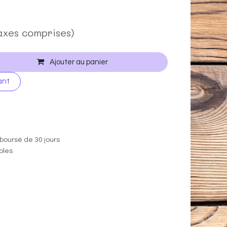
axes comprises)
Ajouter au panier
ant
boursé de 30 jours
ables