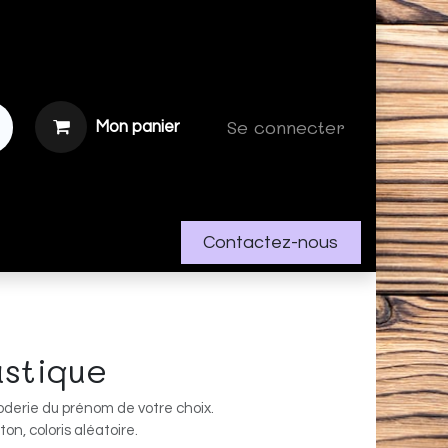
Se connecter
Mon panier
Contactez-nous
astique
oderie du prénom de votre choix.
on, coloris aléatoire.