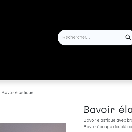
Idées cadeaux
Bavoir élastique
Bavoir él
Bavoir élastique avec br
Bavoir éponge doublé cot