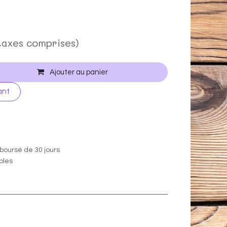
taxes comprises)
Ajouter au panier
ant
boursé de 30 jours
ables