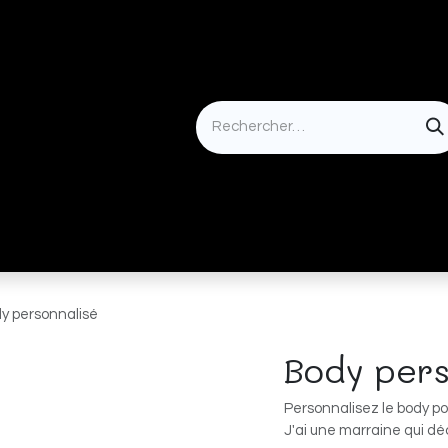
Idées cadeaux
y personnalisé
Body pers
Personnalisez le body pou
J'ai une marraine qui déc