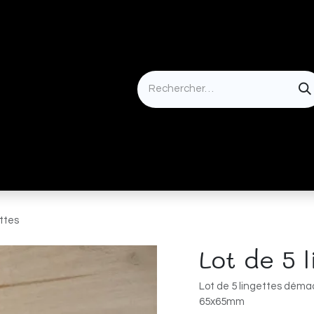
Idées cadeaux
ettes
Lot de 5 
Lot de 5 lingettes déma
65x65mm