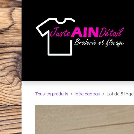
Se rendre au contenu
Broderie et Flocage
Espace Pro
Tous les produits
Idée cadeau
Lot de 5 ling