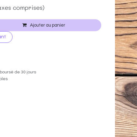
axes comprises)
Ajouter au panier
ant
boursé de 30 jours
ables