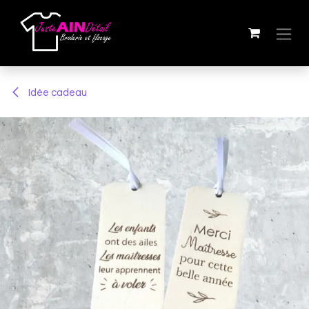
Se rendre au contenu
Idée cadeau