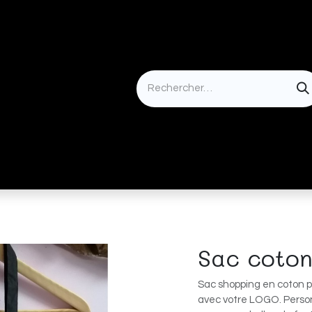
Idées cadeaux
Sac coto
Sac shopping en coton p
avec votre LOGO. Perso