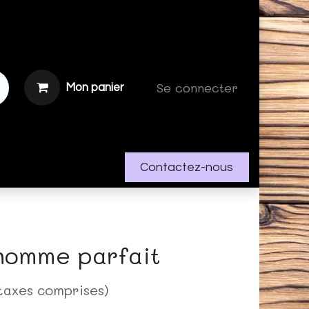
Se connecter
Mon panier
Contactez-nous
'homme parfait
taxes comprises)